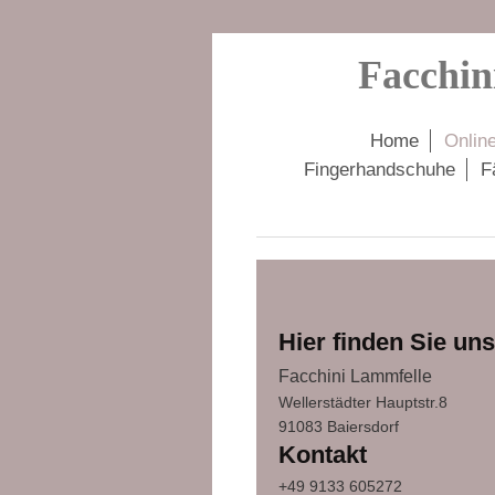
Facchin
Home
Onlin
Fingerhandschuhe
F
Hier finden Sie uns
Facchini Lammfelle
Wellerstädter Hauptstr.
8
91083
Baiersdorf
Kontakt
+49 9133 605272