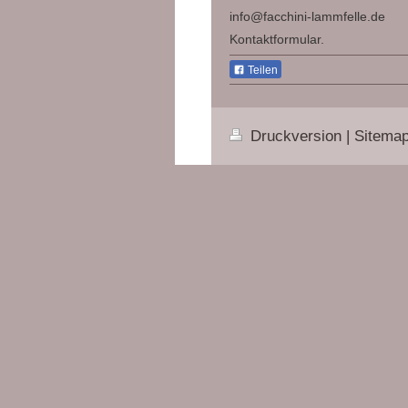
info@facchini-lammfelle.de
Kontaktformular.
Teilen
Druckversion
|
Sitema